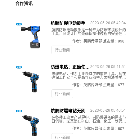
合作资讯
航鹏防爆电动扳手
2023-05-26 05:42:34
航鹏防爆电动扳手是一种专为防爆环境设计的
工具，其设计目的是确保操作过程的安全性和
可靠性。 走进英鹏，带你了解防爆电动扳手。
近几日，有很多客户过来咨询防爆电动扳手，
作者：英鹏传媒部
点击量：998
接下来带大家了解一番~
行业新闻
防爆电钻：正确使用
2023-05-26 05:41:51
与维护，安全作业无
防爆电钻，作为工业领域中的重要工具，其在
小事
确保工作安全和提高作业效率方面扮演着举足
轻重的角色。然而，正如任何工具一样，防爆
电钻的正确使用与规范操作同样至关重要。不
作者：英鹏传媒部
点击量：677
规范的使用不仅可能降低工具的使用寿命，更
可能带来安全隐患，威胁到操作人员的生命安
行业新闻
全。所以本文将替讲解一下使用过程的规范使
用方法及注意事项。
航鹏防爆电钻无刷电
2023-05-26 05:40:51
动螺丝刀大功率手枪
在各种工业生产过程中，对防爆设备的需求与
钻冲击一机多用手电
日俱增。尤其是在矿山、石油、化工、制药等
钻工具
场所，由于生产环境存在易燃易爆的气体或粉
尘，设备的运行安全显得尤为重要。在这些特
作者：英鹏传媒部
点击量：607
殊环境中作业时，工作人员需要使用专门的防
爆工具，以降低潜在的安全风险。防爆冲击钻
行业新闻