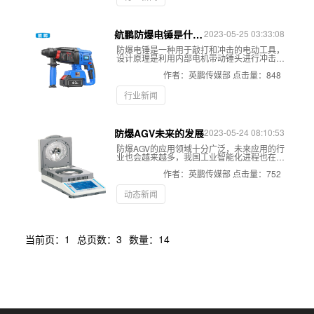
就是为满足这些需求而设计的一种钻孔设备。
航鹏防爆电锤是什
2023-05-25 03:33:08
么？来看看吧！
防爆电锤是一种用于敲打和冲击的电动工具，
设计原理是利用内部电机带动锤头进行冲击，
从而达到敲打的目的。防爆电锤可在危险的环
境下安全使用，不会产生电火花或高温，从而
作者：英鹏传媒部
点击量：848
避免爆炸或火灾的风险。此外，防爆电锤还具
有高效率、高冲击力、长寿命等特点，可以广
行业新闻
泛应用于各种建筑、维修和安装工作中。让我
们一起了解防爆电锤吧
防爆AGV未来的发展
2023-05-24 08:10:53
防爆AGV的应用领域十分广泛，未来应用的行
业也会越来越多，我国工业智能化进程也在加
快。目前所应用的行业包括：物流、仓储、车
间、石油化工、航天航空、港口、汽车、烟草
作者：英鹏传媒部
点击量：752
和食品等等各种类型行业中。未来防爆AGV的
潜力和发展空间会更大，应用的领域也会更加
动态新闻
的广泛。
当前页：1
总页数：3
数量：14